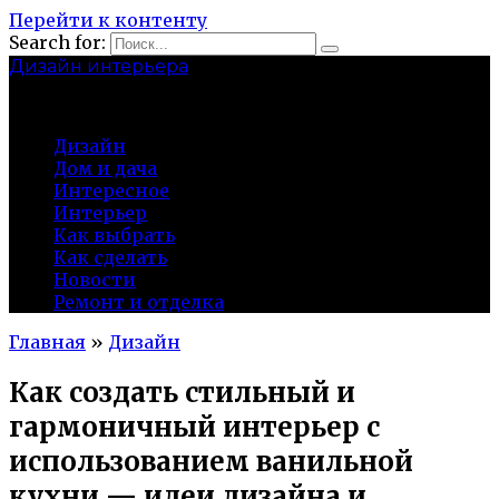
Перейти к контенту
Search for:
Дизайн интерьера
centermira.ru
Дизайн
Дом и дача
Интересное
Интерьер
Как выбрать
Как сделать
Новости
Ремонт и отделка
Главная
»
Дизайн
Как создать стильный и
гармоничный интерьер с
использованием ванильной
кухни — идеи дизайна и