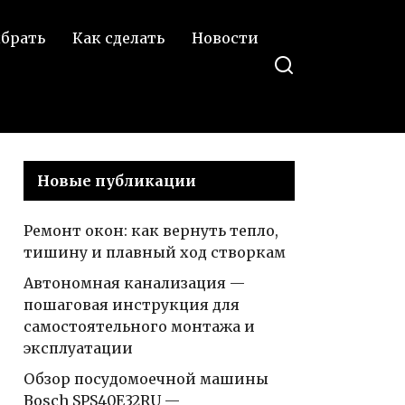
столешницу для
елиться в
ыбрать
Как сделать
Новости
кухни —
Контакте
подробная
информация,
шаг за шагом, с
иллюстрациями
и видео
Новые публикации
Ремонт окон: как вернуть тепло,
тишину и плавный ход створкам
Автономная канализация —
пошаговая инструкция для
самостоятельного монтажа и
эксплуатации
Обзор посудомоечной машины
Bosch SPS40E32RU —