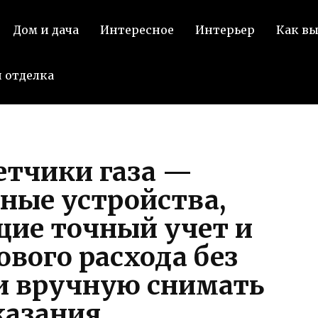
Под
Дом и дача
Интересное
Интерьер
Как в
В
 отделка
етчики газа —
ные устройства,
ие точный учет и
ового расхода без
и вручную снимать
казания