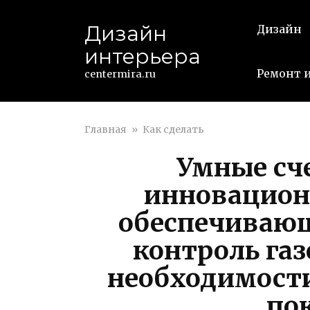
Перейти
к
Дизайн
Дизайн
контенту
интерьера
Ремонт и
centermira.ru
Главная
»
Как сделать
Умные сч
инновацион
обеспечивающ
контроль газ
необходимост
по