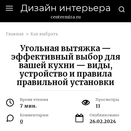
Перейти
Дизайн интерьера
к
контенту
centermira.ru
Главная
»
Как выбрать
Угольная вытяжка —
эффективный выбор для
вашей кухни — виды,
устройство и правила
правильной установки
Время чтения
Просмотры
7 мин.
11
Комментарии
Опубликовано
0
26.02.2024