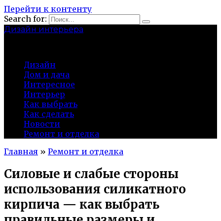
Перейти к контенту
Search for:
Дизайн интерьера
centermira.ru
Дизайн
Дом и дача
Интересное
Интерьер
Как выбрать
Как сделать
Новости
Ремонт и отделка
Главная
»
Ремонт и отделка
Силовые и слабые стороны
использования силикатного
кирпича — как выбрать
правильные размеры и