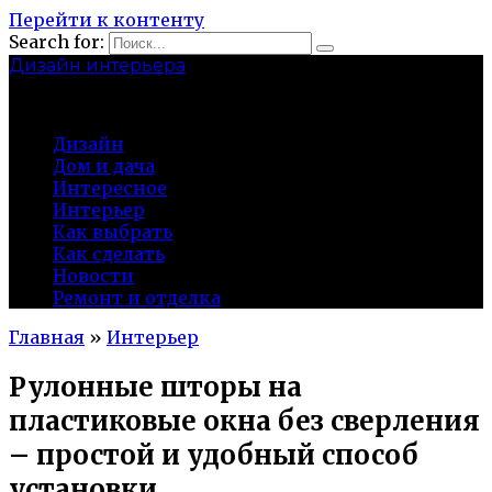
Перейти к контенту
Search for:
Дизайн интерьера
centermira.ru
Дизайн
Дом и дача
Интересное
Интерьер
Как выбрать
Как сделать
Новости
Ремонт и отделка
Главная
»
Интерьер
Рулонные шторы на
пластиковые окна без сверления
– простой и удобный способ
установки