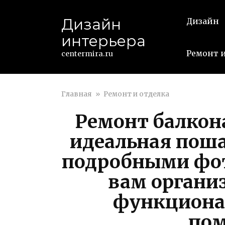
Перейти
к
Дизайн
Дизайн
контенту
интерьера
Ремонт и
centermira.ru
Главная
»
Ремонт и отделка
Ремонт балкон
идеальная поша
подробными фот
вам организ
функциона
по