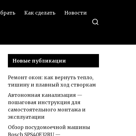
оделиться в
размеры и
ВКонтакте
ыбрать
Как сделать
Новости
чертежи,
виды и
практическое
применение
Новые публикации
Ремонт окон: как вернуть тепло,
тишину и плавный ход створкам
Автономная канализация —
пошаговая инструкция для
самостоятельного монтажа и
эксплуатации
Обзор посудомоечной машины
Bosch SPS40E32RU —