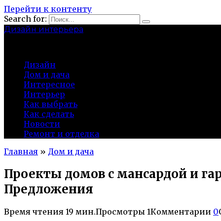
Перейти к контенту
Search for:
Дизайн интерьера
centermira.ru
Дизайн
Дом и дача
Интересное
Интерьер
Как выбрать
Как сделать
Новости
Ремонт и отделка
Главная
»
Дом и дача
Проекты домов с мансардой и г
Предложения
Время чтения
19 мин.
Просмотры
1
Комментарии
0