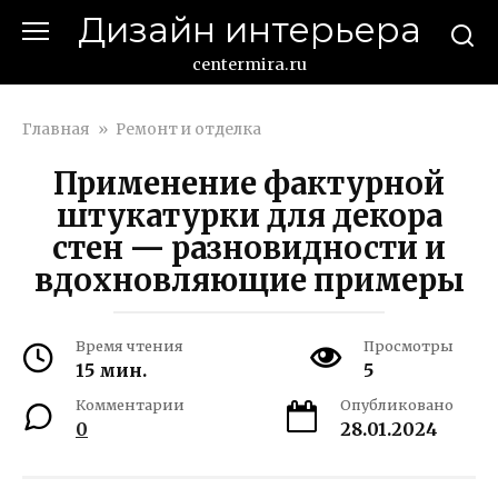
Перейти
Дизайн интерьера
к
контенту
centermira.ru
Главная
»
Ремонт и отделка
Применение фактурной
штукатурки для декора
стен — разновидности и
вдохновляющие примеры
Время чтения
Просмотры
15 мин.
5
Комментарии
Опубликовано
0
28.01.2024