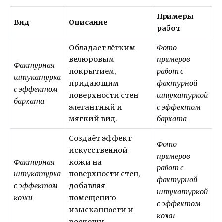
Примеры
Вид
Описание
работ
Обладает лёгким
Фото
велюровым
примеров
Фактурная
покрытием,
работ с
штукатурка
придающим
фактурной
с эффектом
поверхности стен
штукатуркой
бархата
элегантный и
с эффектом
мягкий вид.
бархата
Создаёт эффект
Фото
искусственной
примеров
Фактурная
кожи на
работ с
штукатурка
поверхности стен,
фактурной
с эффектом
добавляя
штукатуркой
кожи
помещению
с эффектом
изысканности и
кожи
роскоши.