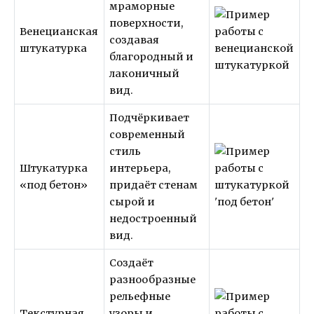
мраморные
поверхности,
Венецианская
создавая
штукатурка
благородный и
лаконичный
вид.
Подчёркивает
современный
стиль
Штукатурка
интерьера,
«под бетон»
придаёт стенам
сырой и
недостроенный
вид.
Создаёт
разнообразные
рельефные
Текстурная
узоры и