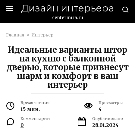
Перейти
Дизайн интерьера
к
контенту
centermira.ru
Главная
»
Интерьер
Идеальные варианты штор
на кухню с балконной
дверью, которые привнесут
шарм и комфорт в ваш
интерьер
Время чтения
Просмотры
15 мин.
4
Комментарии
Опубликовано
0
28.01.2024