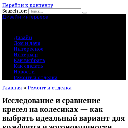
Перейти к контенту
Search for:
Дизайн интерьера
centermira.ru
Дизайн
Дом и дача
Интересное
Интерьер
Как выбрать
Как сделать
Новости
Ремонт и отделка
Главная
»
Ремонт и отделка
Исследование и сравнение
кресел на колесиках — как
выбрать идеальный вариант для
комфорта и эргономичности