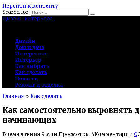
Перейти к контенту
Search for:
Дизайн интерьера
centermira.ru
Дизайн
Дом и дача
Интересное
Интерьер
Как выбрать
Как сделать
Новости
Ремонт и отделка
Главная
»
Как сделать
Как самостоятельно выровнять 
начинающих
Время чтения
9 мин.
Просмотры
4
Комментарии
0