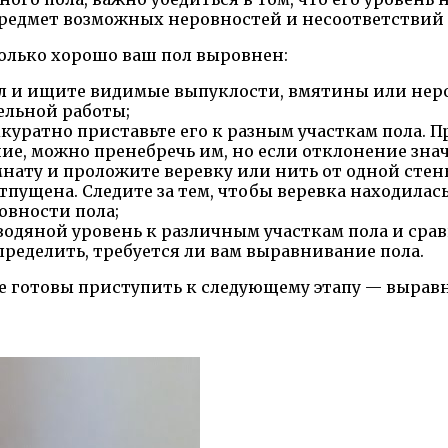
редмет возможных неровностей и несоответствий
олько хорошо ваш пол выровнен:
пол и ищите видимые выпуклости, вмятины или не
ельной работы;
ккуратно приставьте его к разным участкам пола. П
ие, можно пренебречь им, но если отклонение зна
ату и проложите веревку или нить от одной стены
тпущена. Следите за тем, чтобы веревка находилась
овности пола;
одяной уровень к различным участкам пола и срав
пределить, требуется ли вам выравнивание пола.
те готовы приступить к следующему этапу — вырав