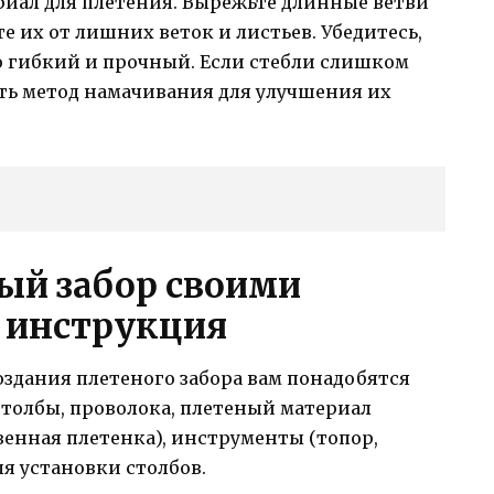
риал для плетения. Вырежьте длинные ветви
те их от лишних веток и листьев. Убедитесь,
 гибкий и прочный. Если стебли слишком
ать метод намачивания для улучшения их
ный забор своими
 инструкция
оздания плетеного забора вам понадобятся
толбы, проволока, плетеный материал
венная плетенка), инструменты (топор,
ля установки столбов.