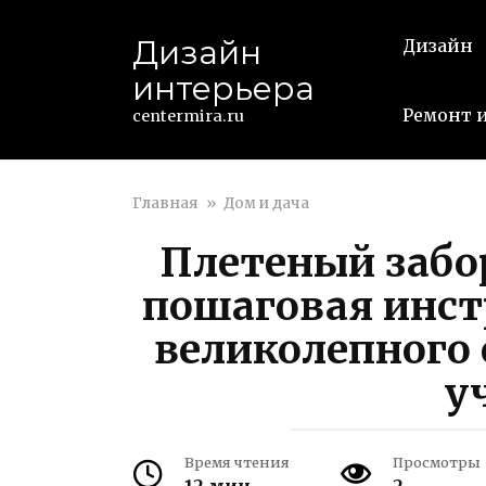
Перейти
к
Дизайн
Дизайн
контенту
интерьера
Ремонт и
centermira.ru
Главная
»
Дом и дача
Плетеный забо
пошаговая инст
великолепного
у
Время чтения
Просмотры