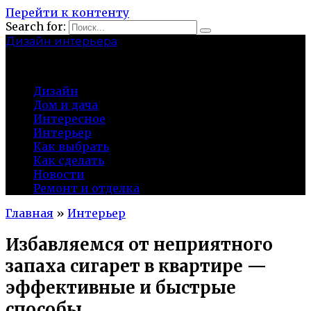
Перейти к контенту
Search for:
Дизайн интерьера
centermira.ru
Дизайн
Дом и дача
Интересное
Интерьер
Как выбрать
Как сделать
Новости
Ремонт и отделка
Главная
»
Интерьер
Избавляемся от неприятного
запаха сигарет в квартире —
эффективные и быстрые
способы