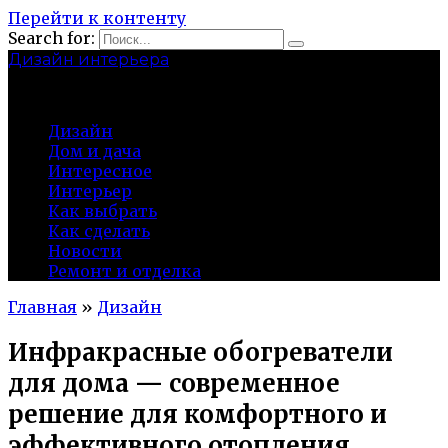
Перейти к контенту
Search for:
Дизайн интерьера
centermira.ru
Дизайн
Дом и дача
Интересное
Интерьер
Как выбрать
Как сделать
Новости
Ремонт и отделка
Главная
»
Дизайн
Инфракрасные обогреватели
для дома — современное
решение для комфортного и
эффективного отопления