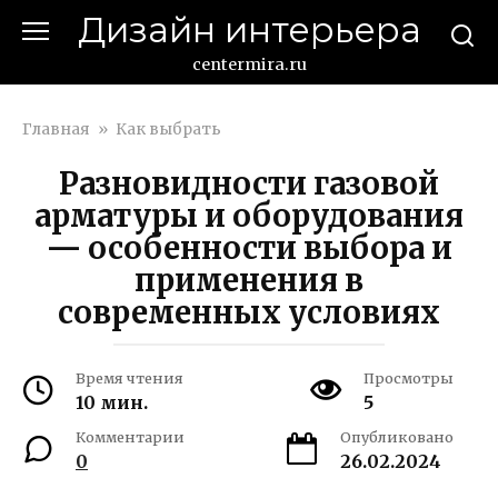
Перейти
Дизайн интерьера
к
контенту
centermira.ru
Главная
»
Как выбрать
Разновидности газовой
арматуры и оборудования
— особенности выбора и
применения в
современных условиях
Время чтения
Просмотры
10 мин.
5
Комментарии
Опубликовано
0
26.02.2024