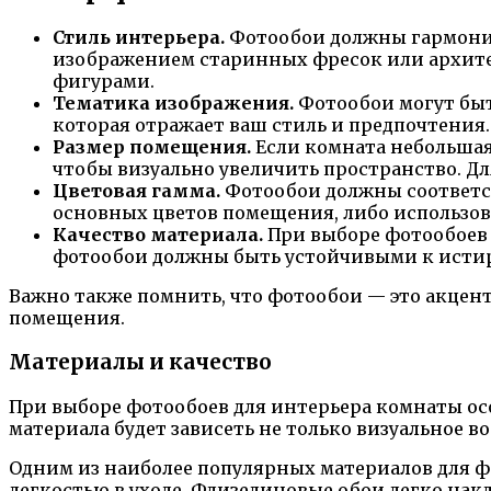
Стиль интерьера.
Фотообои должны гармонир
изображением старинных фресок или архите
фигурами.
Тематика изображения.
Фотообои могут быть
которая отражает ваш стиль и предпочтения.
Размер помещения.
Если комната небольшая
чтобы визуально увеличить пространство. 
Цветовая гамма.
Фотообои должны соответст
основных цветов помещения, либо использова
Качество материала.
При выборе фотообоев 
фотообои должны быть устойчивыми к исти
Важно также помнить, что фотообои — это акцент
помещения.
Материалы и качество
При выборе фотообоев для интерьера комнаты ос
материала будет зависеть не только визуальное в
Одним из наиболее популярных материалов для ф
легкостью в уходе. Флизелиновые обои легко нак