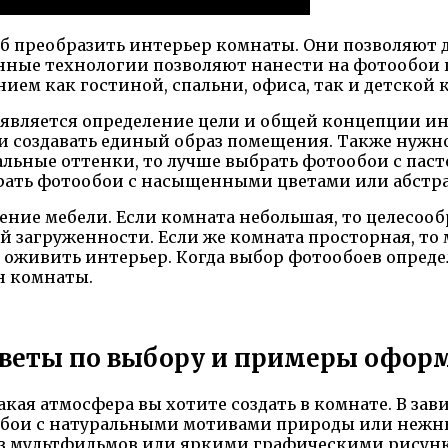
б преобразить интерьер комнаты. Они позволяют
нные технологии позволяют нанести на фотообои 
нием как гостиной, спальни, офиса, так и детской
 является определение цели и общей концепции и
и создавать единый образ помещения. Также нужно
альные оттенки, то лучше выбрать фотообои с пас
брать фотообои с насыщенными цветами или абстр
ение мебели. Если комната небольшая, то целесоо
ой загруженности. Если же комната просторная, т
оживить интерьер. Когда выбор фотообоев определ
н комнаты.
советы по выбору и примеры офор
акая атмосфера вы хотите создать в комнате. В за
ообои с натуральными мотивами природы или нежн
з мультфильмов или яркими графическими рисун