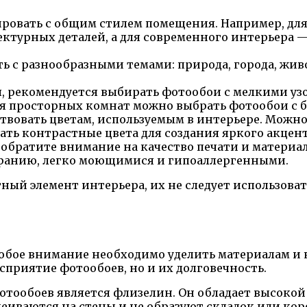
овать с общим стилем помещения. Например, для 
ктурных деталей, а для современного интерьера 
 с разнообразными темами: природа, города, живо
, рекомендуется выбирать фотообои с мелкими уз
Для просторных комнат можно выбрать фотообои с
вовать цветам, используемым в интерьере. Можно
ть контрастные цвета для создания яркого акцент
обратите внимание на качество печати и материал
ранию, легко моющимися и гипоаллергенными.
ный элемент интерьера, их не следует использова
обое внимание необходимо уделить материалам и 
осприятие фотообоев, но и их долговечность.
отообоев является флизелин. Он обладает высоко
леиваются на стены и не образуют складок или ко