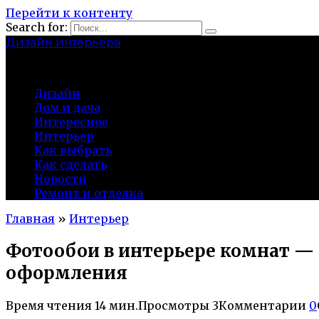
Перейти к контенту
Search for:
Дизайн интерьера
centermira.ru
Дизайн
Дом и дача
Интересное
Интерьер
Как выбрать
Как сделать
Новости
Ремонт и отделка
Главная
»
Интерьер
Фотообои в интерьере комнат — 
оформления
Время чтения
14 мин.
Просмотры
3
Комментарии
0