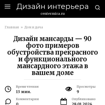
Перейти
Дизайн интерьера
к
контенту
centermira.ru
Главная
»
Дом и дача
Дизайн мансарды — 90
фото примеров
обустройства прекрасного
и функционального
мансардного этажа в
вашем доме
Время чтения
Просмотры
13 мин.
9
Комментарии
Опубликовано
0
28.01.2024