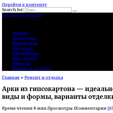
Перейти к контенту
Search for:
Дизайн интерьера
centermira.ru
Дизайн
Дом и дача
Интересное
Интерьер
Как выбрать
Как сделать
Новости
Ремонт и отделка
Главная
»
Ремонт и отделка
Арки из гипсокартона — идеальн
виды и формы, варианты отделк
Время чтения
8 мин.
Просмотры
1
Комментарии
0
О