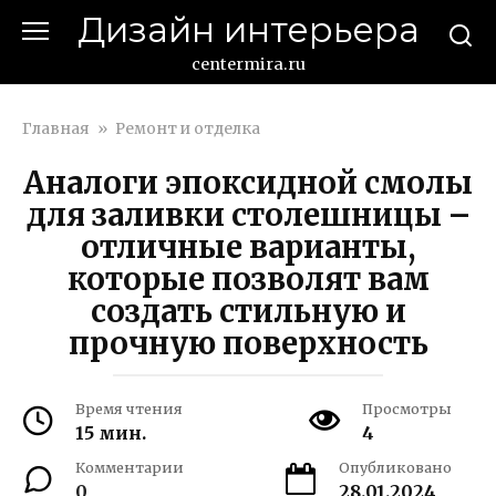
Перейти
Дизайн интерьера
к
контенту
centermira.ru
Главная
»
Ремонт и отделка
Аналоги эпоксидной смолы
для заливки столешницы –
отличные варианты,
которые позволят вам
создать стильную и
прочную поверхность
Время чтения
Просмотры
15 мин.
4
Комментарии
Опубликовано
0
28.01.2024