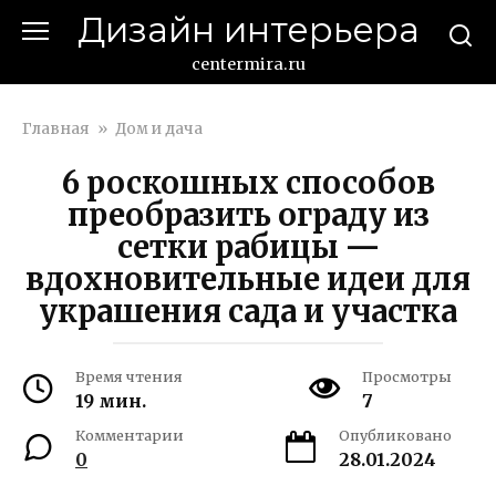
Перейти
Дизайн интерьера
к
контенту
centermira.ru
Главная
»
Дом и дача
6 роскошных способов
преобразить ограду из
сетки рабицы —
вдохновительные идеи для
украшения сада и участка
Время чтения
Просмотры
19 мин.
7
Комментарии
Опубликовано
0
28.01.2024